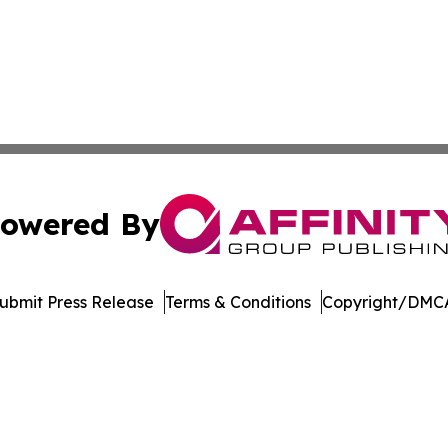
owered By
ubmit Press Release
Terms & Conditions
Copyright/DMCA
dba Affinity Group Publishing & Tennessee Journal of Tec
Cookie Settings / Your Privacy Choices