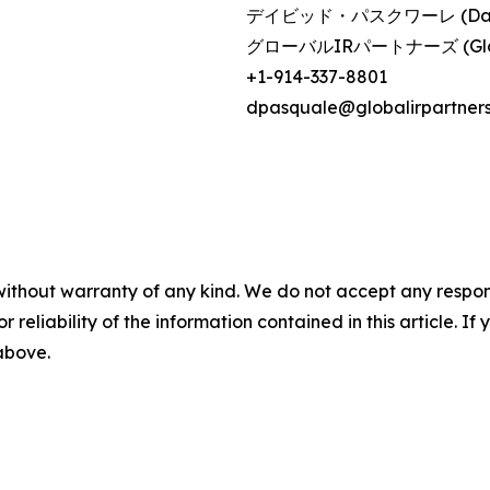
デイビッド・パスクワーレ (David
グローバルIRパートナーズ (Global
+1-914-337-8801
dpasquale@globalirpartner
without warranty of any kind. We do not accept any responsib
r reliability of the information contained in this article. I
 above.