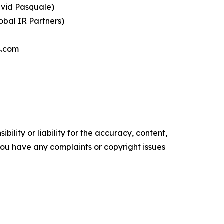
 Pasquale)
 IR Partners)
s.com
ility or liability for the accuracy, content,
f you have any complaints or copyright issues