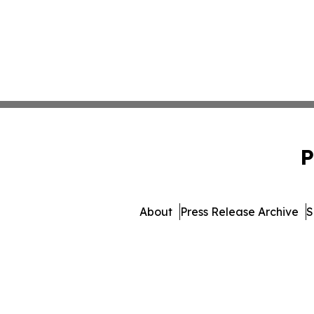
P
About
Press Release Archive
S
© 1995-2026 Newsmatics Inc. 