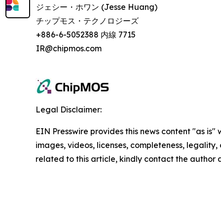
ジェシー・ホワン (Jesse Huang)
チップモス・テクノロジーズ
+886-6-5052388 内線 7715
IR@chipmos.com
Legal Disclaimer:
EIN Presswire provides this news content "as is" 
images, videos, licenses, completeness, legality, o
related to this article, kindly contact the author