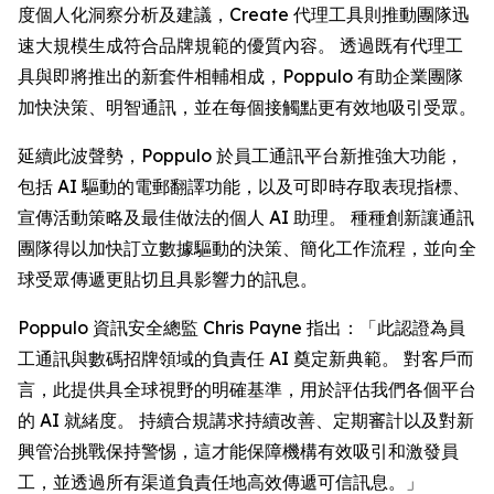
度個人化洞察分析及建議，
Create
代理工具則推動團隊迅
速大規模生成符合品牌規範的優質內容。 透過既有代理工
具與即將推出的新套件相輔相成，Poppulo 有助企業團隊
加快決策、明智通訊，並在每個接觸點更有效地吸引受眾。
延續此波聲勢，Poppulo 於員工通訊平台新推強大功能，
包括 AI 驅動的電郵翻譯功能，以及可即時存取表現指標、
宣傳活動策略及最佳做法的個人 AI 助理。 種種創新讓通訊
團隊得以加快訂立數據驅動的決策、簡化工作流程，並向全
球受眾傳遞更貼切且具影響力的訊息。
Poppulo 資訊安全總監 Chris Payne 指出：「此認證為員
工通訊與數碼招牌領域的負責任 AI 奠定新典範。 對客戶而
言，此提供具全球視野的明確基準，用於評估我們各個平台
的 AI 就緒度。 持續合規講求持續改善、定期審計以及對新
興管治挑戰保持警惕，這才能保障機構有效吸引和激發員
工，並透過所有渠道負責任地高效傳遞可信訊息。」