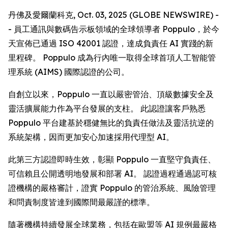
丹佛及愛爾蘭科克, Oct. 03, 2025 (GLOBE NEWSWIRE) -
- 員工通訊與數碼告示板領域的全球領導者 Poppulo，於今
天宣佈已通過 ISO 42001 認證，達成負責任 AI 實踐的新
里程碑。 Poppulo 成為行內唯一取得全球首項人工智能管
理系統 (AIMS) 國際認證的公司。
自創立以來，Poppulo 一直以嚴密管治、頂級數據安全及
靈活擴展能力作為平台發展的支柱。 此認證讓客戶熟悉
Poppulo 平台建基於穩健無比的負責任做法及靈活抗逆的
系統架構，因而更加安心加速採用代理型 AI。
此第三方認證即時生效，彰顯 Poppulo 一直堅守負責任、
可信賴且公開透明地發展和部署 AI。 認證過程通過認可核
證機構的嚴格審計，證實 Poppulo 的管治系統、風險管理
和問責制度皆達到國際間最嚴謹的標準。
隨著機構持續發展全球業務，包括在歐盟等 AI 規例最嚴格