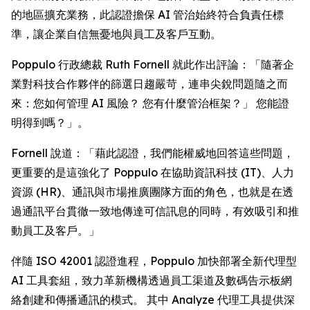
的地區擴充業務，此認證擔保 AI 管治始終符合負責任標
準，讓企業自信無憂地與員工及客戶互動。
Poppulo 行政總裁 Ruth Fornell 就此作出評論：「隨著企
業對科技合作夥伴的篩選日趨嚴苛，連串尖銳問題隨之而
來：您如何管理 AI 風險？ 您有什麼管治框架？」 您能證
明得到嗎？」。
Fornell 說道：「藉此認證，我們能權威地回答這些問題，
更重要的是這強化了 Poppulo 在協助資訊科技 (IT)、人力
資源 (HR)、通訊與市場推廣團隊方面的角色，也就是在透
過通訊平台貫徹一致地傳達可信訊息的同時，有效吸引和推
動員工及客戶。」
伴隨 ISO 42001 認證進程，Poppulo 加快部署全新代理型
AI 工具套組，致力革新機構透過員工渠道及數碼告示板網
絡創建和傳播通訊的模式。 其中
Analyze
代理工具提供深