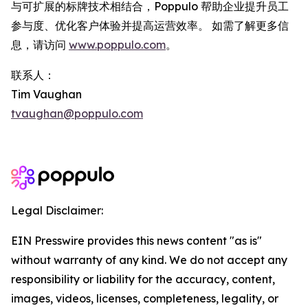
与可扩展的标牌技术相结合，Poppulo 帮助企业提升员工
参与度、优化客户体验并提高运营效率。 如需了解更多信
息，请访问
www.poppulo.com
。
联系人：
Tim Vaughan
tvaughan@poppulo.com
Legal Disclaimer:
EIN Presswire provides this news content "as is"
without warranty of any kind. We do not accept any
responsibility or liability for the accuracy, content,
images, videos, licenses, completeness, legality, or