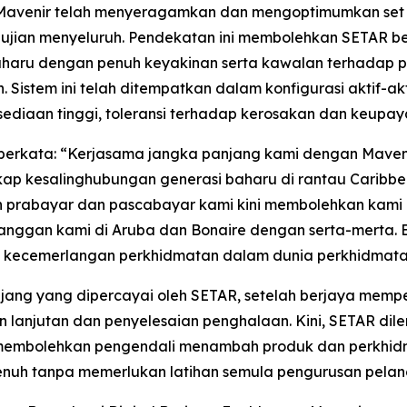
 Mavenir telah menyeragamkan dan mengoptimumkan set 
k ujian menyeluruh. Pendekatan ini membolehkan SETAR b
aru dengan penuh keyakinan serta kawalan terhadap pro
Sistem ini telah ditempatkan dalam konfigurasi aktif-
sediaan tinggi, toleransi terhadap kerosakan dan keupa
 berkata: “Kerjasama jangka panjang kami dengan Mave
ap kesalinghubungan generasi baharu di rantau Caribbea
 prabayar dan pascabayar kami kini membolehkan kami 
langgan kami di Aruba dan Bonaire dengan serta-merta.
 kecemerlangan perkhidmatan dalam dunia perkhidmatan
jang yang dipercayai oleh SETAR, setelah berjaya mem
n lanjutan dan penyelesaian penghalaan. Kini, SETAR d
 membolehkan pengendali menambah produk dan perkhid
nuh tanpa memerlukan latihan semula pengurusan pelang