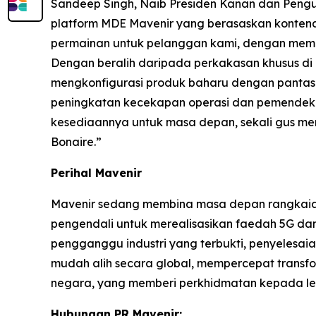
Sandeep Singh, Naib Presiden Kanan dan Pengur
platform MDE Mavenir yang berasaskan konte
permainan untuk pelanggan kami, dengan membol
Dengan beralih daripada perkakasan khusus di
mengkonfigurasi produk baharu dengan pantas 
peningkatan kecekapan operasi dan pemendek
kesediaannya untuk masa depan, sekali gus me
Bonaire.”
Perihal Mavenir
Mavenir sedang membina masa depan rangkaian 
pengendali untuk merealisasikan faedah 5G da
pengganggu industri yang terbukti, penyeles
mudah alih secara global, mempercepat transfo
negara, yang memberi perkhidmatan kepada leb
Hubungan PR Mavenir: