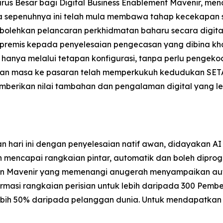
us Besar bagi Digital Business Enablement Mavenir, men
na sepenuhnya ini telah mula membawa tahap kecekapa
ehkan pelancaran perkhidmatan baharu secara digital d
 premis kepada penyelesaian pengecasan yang dibina kha
hanya melalui tetapan konfigurasi, tanpa perlu pengek
an masa ke pasaran telah memperkukuh kedudukan SETA
mberikan nilai tambahan dan pengalaman digital yang l
hari ini dengan penyelesaian natif awan, didayakan AI
n mencapai rangkaian pintar, automatik dan boleh dipro
aian Mavenir yang memenangi anugerah menyampaikan a
rmasi rangkaian perisian untuk lebih daripada 300 Pembe
ih 50% daripada pelanggan dunia. Untuk mendapatkan ma