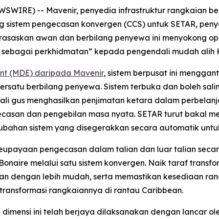
SWIRE) -- Mavenir, penyedia infrastruktur rangkaian b
 sistem pengecasan konvergen (CCS) untuk SETAR, peny
berasaskan awan dan berbilang penyewa ini menyokong op
bagai perkhidmatan” kepada pengendali mudah alih KLA
ent (MDE) daripada Mavenir
, sistem berpusat ini menggan
ersatu berbilang penyewa. Sistem terbuka dan boleh salin
kali gus menghasilkan penjimatan ketara dalam perbela
san dan pengebilan masa nyata. SETAR turut bakal me
bahan sistem yang disegerakkan secara automatik untu
eupayaan pengecasan dalam talian dan luar talian secar
onaire melalui satu sistem konvergen. Naik taraf trans
an dengan lebih mudah, serta memastikan kesediaan ran
transformasi rangkaiannya di rantau Caribbean.
dimensi ini telah berjaya dilaksanakan dengan lancar o