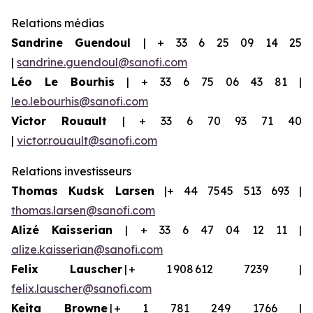
Relations médias
Sandrine Guendoul
| + 33 6 25 09 14 25
|
sandrine.guendoul@sanofi.com
Léo Le Bourhis
| + 33 6 75 06 43 81 |
leo.lebourhis@sanofi.com
Victor Rouault
| + 33 6 70 93 71 40
|
victor.rouault@sanofi.com
Relations investisseurs
Thomas Kudsk Larsen
|+ 44 7545 513 693 |
thomas.larsen@sanofi.com
Aliz
é
Kaisserian
| + 33 6 47 04 12 11 |
alize.kaisserian@sanofi.com
Felix Lauscher
| + 1 908 612 7239 |
felix.lauscher@sanofi.com
Keita Browne
| + 1 781 249 1766 |